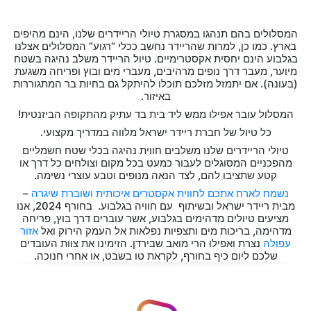
המסלולים בהם תנהגו במסגרת טיולי הריידרים שלנו, הינם מהיפים
בארץ. כמו כן, למרות שהריידר נחשב ככלי “רגוע” המסלולים אצלנו
בגלבוע הינם יחסית אקסטרימיים. טיול הריידר משלב נהיגה בשטח
מיוער, מעבר דרך נופים מרהיבים, מעברי מים ובוץ ופריחה משגעת
(בעונה). אם יתמזל מזלכם תוכלו להיתקל גם בחיות בר המתגוררות
באיזור.
המסלול עובר אפילו ממש ליד בית בד עתיק מהתקופה הביזנטית!
כל טיול של חברת ריידר ישראל מלווה במדריך מקצועי.
טיולי הריידרים שלנו משלבים חווית נהיגה בכלי שטח חשמליים
מהפכניים המסוגלים לעבור כמעט בכל מקום וצולחים כל דרך או
קטע שתציבו להם, לצד הנאה מנופים וטבע עוצרי נשימה.
נשמח לארח אתכם לחווית אקסטרים איכותית ושוברת שיגרה
–
מבית ריידר ישראל ובשיתוף עם חוויה בגלבוע. בחורף 2024, אנו
מציעים טיולים מדהימים בגלבוע, אשר עוברים דרך בוץ, פריחה
מדהימה, בריכות מים ותצפיות נפלאות אל העמק הירוק ואל
אזור
עפולה
נצרת ואפילו הרי מואב שבירדן. הזימינו את צוות העובדים
שלכם ליום כיף בחורף, לקראת טו בשבט, או אחרי חנוכה.