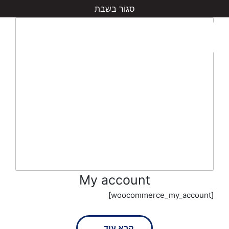
סגור בשבת
Skip
Skip
to
to
navigation
content
My account
[woocommerce_my_account]
קרא עוד...